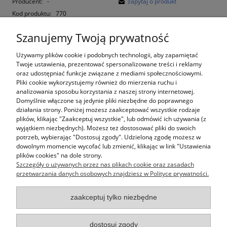
Producent:
-
zapytaj o produkt
Kod produktu:
770
Szanujemy Twoją prywatność
Opis
Używamy plików cookie i podobnych technologii, aby zapamiętać
Koszty dostawy
Twoje ustawienia, prezentować spersonalizowane treści i reklamy
Cena nie zawiera ewentualnych kosztów płatności
oraz udostępniać funkcje związane z mediami społecznościowymi.
Pliki cookie wykorzystujemy również do mierzenia ruchu i
Wymiary wg rysunku: szer. x wys.
analizowania sposobu korzystania z naszej strony internetowej.
Rama: drewno sosnowe
Domyślnie włączone są jedynie pliki niezbędne do poprawnego
Wypełnienie: lamelki z MDF-u lakierowane
działania strony. Poniżej możesz zaakceptować wszystkie rodzaje
Grubość ramki frontu: 21 mm, szerokość 43 mm
plików, klikając "Zaakceptuj wszystkie", lub odmówić ich używania (z
wyjątkiem niezbędnych). Możesz też dostosować pliki do swoich
Fronty pomalowane są na biało, RAL 9010 bez wyrażnego
potrzeb, wybierając "Dostosuj zgody". Udzieloną zgodę możesz w
połysku Strona wierzchnia zewnętrzna czyli frontowa jest
dowolnym momencie wycofać lub zmienić, klikając w link "Ustawienia
pomalowana o 1 raz więcej od strony wewnętrznej. Jakość
plików cookies" na dole strony.
jest wystarczająca i nie wymaga lakierowania
Szczegóły o używanych przez nas plikach cookie oraz zasadach
Lumen - FINISHDOM.PL
przetwarzania danych osobowych znajdziesz w Polityce prywatności.
O nas
zaakceptuj tylko niezbędne
Obsługa klienta
dostosuj zgody