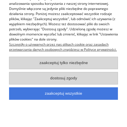
analizowania sposobu korzystania z naszej strony internetowej.
Moje konto
Domyślnie włączone są jedynie pliki niezbędne do poprawnego
działania strony. Poniżej możesz zaakceptować wszystkie rodzaje
KONTO BANKOWE W ALIOR BANK nr: 19 2490 0005 0000 4530 0079
plików, klikając "Zaakceptuj wszystkie", lub odmówić ich używania (z
6013
wyjątkiem niezbędnych). Możesz też dostosować pliki do swoich
potrzeb, wybierając "Dostosuj zgody". Udzieloną zgodę możesz w
pokaż pełną wersję strony
dowolnym momencie wycofać lub zmienić, klikając w link "Ustawienia
plików cookies" na dole strony.
Sklep internetowy Shoper.pl
Szczegóły o używanych przez nas plikach cookie oraz zasadach
przetwarzania danych osobowych znajdziesz w Polityce prywatności.
zaakceptuj tylko niezbędne
dostosuj zgody
zaakceptuj wszystkie