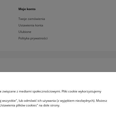
Moje konto
Twoje zamówienia
Ustawienia konta
Ulubione
Polityka prywatności
je związane z mediami społecznościowymi. Pliki cookie wykorzystujemy
uj wszystkie", lub odmówić ich używania (z wyjątkiem niezbędnych). Możesz
stawienia plików cookies" na dole strony.