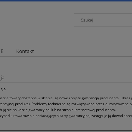
CE
Kontakt
ja
ncja
stkie towary dostępne w sklepie są nowe i objęte gwarancją producenta. Okres gw
ancyjnej produktu. Problemy techniczne są rozwiązywane przez autoryzowane pla
dują się na karcie gwarancyjnej lub na stronie internetowej producenta.
zypadku towarów nie posiadających karty gwarancyjnej zastępuje ją dowód sprz