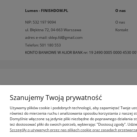
Lumen - FINISHDOM.PL
O nas
NIP: 532 197 9094
O nas
ul. Błękitna 72, 04-663 Warszawa
Kontakt
adres e-mail: sklep.fd@gmail.com
Telefon: 501 180 553
KONTO BANKOWE W ALIOR BANK nr: 19 2490 0005 0000 4530 00
Szanujemy Twoją prywatność
Używamy plików cookie i podobnych technologii, aby zapamiętać Twoje ust
również do mierzenia ruchu i analizowania sposobu korzystania z naszej st
Domyślnie włączone są jedynie pliki niezbędne do poprawnego działania st
też dostosować pliki do swoich potrzeb, wybierając "Dostosuj zgody". Udz
Szczegóły o używanych przez nas plikach cookie oraz zasadach przetwarza