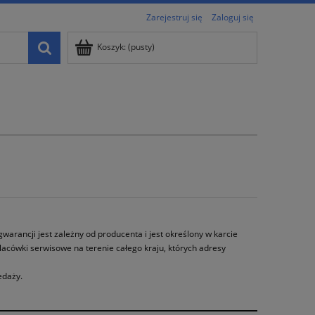
Zarejestruj się
Zaloguj się
Koszyk:
(pusty)
arancji jest zależny od producenta i jest określony w karcie
cówki serwisowe na terenie całego kraju, których adresy
edaży.