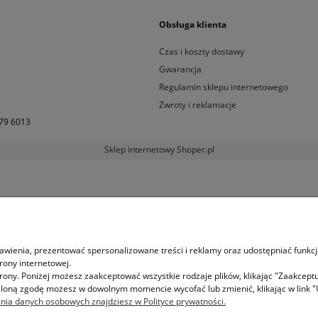
Obsługa klienta
Czas i koszty dostawy
Gwarancja
Regulamin sklepu internetowego
Zwroty i reklamacje
79 6013
Sklep internetowy Shoper.pl
awienia, prezentować spersonalizowane treści i reklamy oraz udostępniać funkc
rony internetowej.
rony. Poniżej możesz zaakceptować wszystkie rodzaje plików, klikając "Zaakcept
ieloną zgodę możesz w dowolnym momencie wycofać lub zmienić, klikając w link "U
nia danych osobowych znajdziesz w Polityce prywatności.