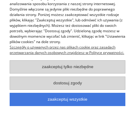
analizowania sposobu korzystania z naszej strony internetowej.
Moje konto
Domyślnie włączone są jedynie pliki niezbędne do poprawnego
działania strony. Poniżej możesz zaakceptować wszystkie rodzaje
KONTO BANKOWE W ALIOR BANK nr: 19 2490 0005 0000 4530 0079
plików, klikając "Zaakceptuj wszystkie", lub odmówić ich używania (z
6013
wyjątkiem niezbędnych). Możesz też dostosować pliki do swoich
potrzeb, wybierając "Dostosuj zgody". Udzieloną zgodę możesz w
pokaż pełną wersję strony
dowolnym momencie wycofać lub zmienić, klikając w link "Ustawienia
plików cookies" na dole strony.
Sklep internetowy Shoper.pl
Szczegóły o używanych przez nas plikach cookie oraz zasadach
przetwarzania danych osobowych znajdziesz w Polityce prywatności.
zaakceptuj tylko niezbędne
dostosuj zgody
zaakceptuj wszystkie